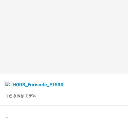
H09B_Furisode_E159R
白色系振袖モデル
メル (Melvina)
2024年11月25日 11:14
25
523
0
0