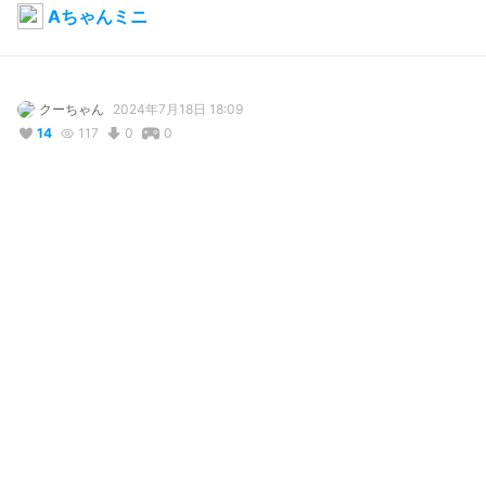
Aちゃんミニ
クーちゃん
2024年7月18日 18:09
14
117
0
0
説明
vroid.pixiv.help/hc/ja/articles/4402394424089-AvatarSample-
A-B-C
写真・動画
2