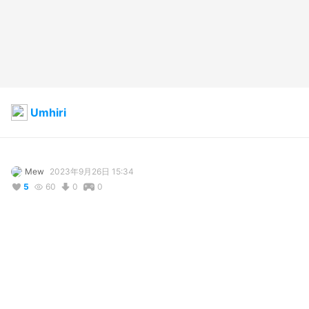
Umhiri
Mew
2023年9月26日 15:34
5
60
0
0
説明
My Vtuber Persona. I'm Umhiri, theheheheee!
コメント