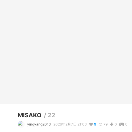
MISAKO
/
22
yingyang2013
2026年2月7日 21:03
9
79
0
0