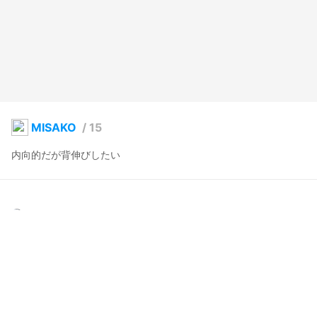
MISAKO
/
15
内向的だが背伸びしたい
yingyang2013
2025年4月28日 22:05
7
56
0
0
説明
#
VRoidStudio
#
オリジナル
写真・動画