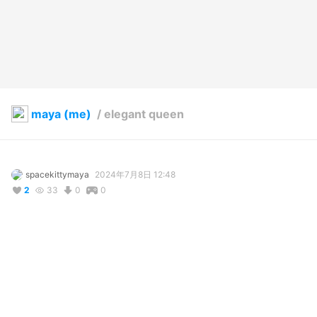
maya (me)
/
elegant queen
spacekittymaya
2024年7月8日 12:48
2
33
0
0
説明
#
VRoidStudio
コメント