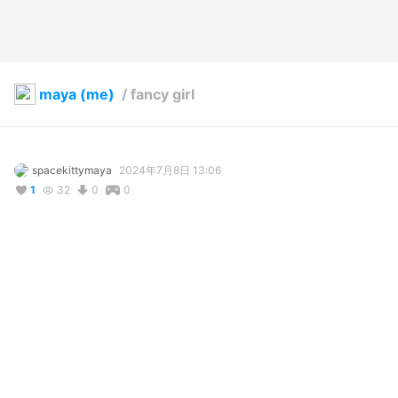
maya (me)
/
fancy girl
spacekittymaya
2024年7月8日 13:06
1
32
0
0
説明
#
VRoidStudio
コメント