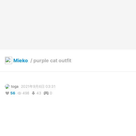
Mieko
/
purple cat outfit
toga
2021年9月6日 03:31
56
498
43
0
説明
#
VRoid
#
free_use
#
freeuse
#
catgirl
#
cutegirl
#
purple_sweater
#
fishnet_legwear
#
fishnet
#
curly_hair
#
spikes