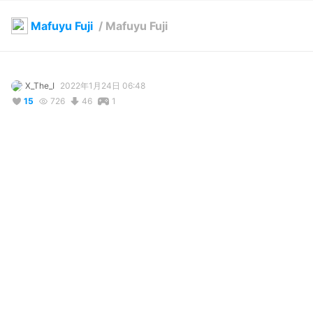
Mafuyu Fuji
/
Mafuyu Fuji
X_The_I
2022年1月24日 06:48
15
726
46
1
説明
#
mafuju
#
fuji
#
mafujufuji
#
udgment
#
lostjudgment
#
judgmentmafuyufuji
#
waifu
#
officer
#
officergirl
写真・動画