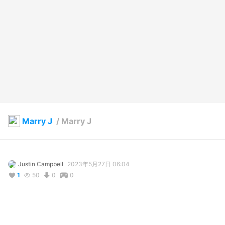
Marry J
/
Marry J
Justin Campbell
2023年5月27日 06:04
1
50
0
0
説明
#
BOOTH販売中
#
VRoid