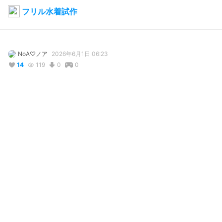
フリル水着試作
NoA♡ノア
2026年6月1日 06:23
14
119
0
0
説明
#
VRoidStudio
#
オリジナル
#
水着
コメント
投稿する