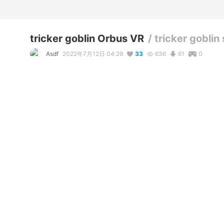
tricker goblin Orbus VR
/
tricker goblin
Asdf
2022年7月12日 04:28
33
636
61
0
説明
#
VRoidStudio
#
Swimsuit
#
VRchat
#
VRChat
#
orbusvr
#
G
コメント