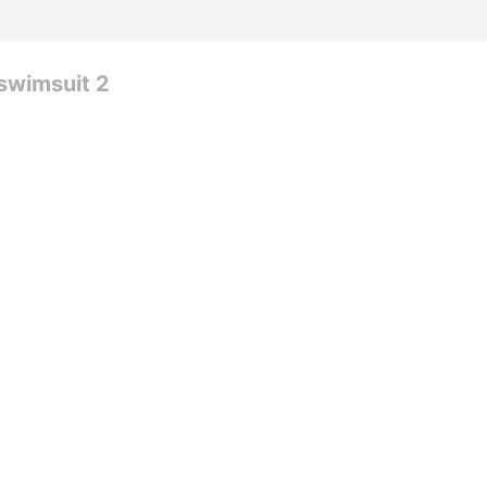
 swimsuit 2
oblingirl
#
Goblin
投稿する