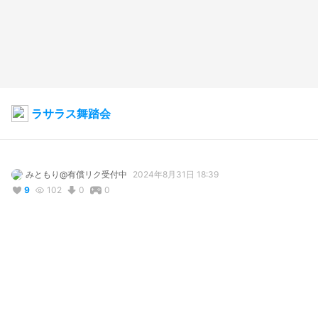
ラサラス舞踏会
みともり@有償リク受付中
2024年8月31日 18:39
9
102
0
0
説明
#
CC_Summer
#
VRoidStudio
#
VRChat
#
cluster
#
ゴシック
頑張りました、特になで肩修正など