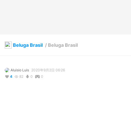
Beluga Brasil
/
Beluga Brasil
Aluisio Luis
2020年9月2日 06:26
4
82
0
0
説明
Avartar meu
コメント