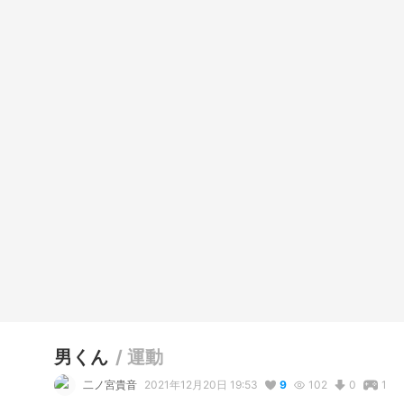
男くん
/
運動
二ノ宮貴音
2021年12月20日 19:53
9
102
0
1