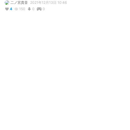
二ノ宮貴音
2021年12月13日 10:46
4
150
0
0
説明
#
VRoidStudio
#
VRoid
#
男性
#
イケメン
NEOKETやとりあえずVR空間を歩きたい人向けに

作りました。

VRoidStudioのプリセットを少し調整しただけなので、興味のある
方はご自身で好きな子作りましょう！
写真・動画
2
2