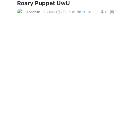
Roary Puppet UwU
Absense
2021年11月2日 15:16
11
222
0
0
コメント
リアクション
jada Kadrmas
が
しました
erni
が
しました