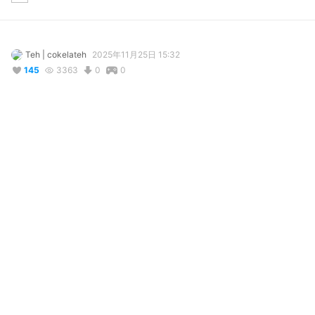
Teh | cokelateh
2025年11月25日 15:32
145
3363
0
0
説明
#
VRoidStudio
#
VTuber
#
VRoid
#
commission
VRoid Model for PlushGiraffe

for commission, please sent me message on X!
写真・動画