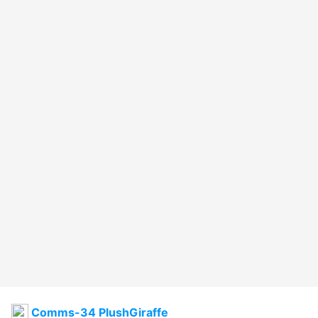
Comms-34 PlushGiraffe