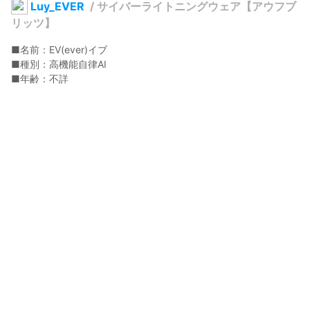
Luy_EVER
/
サイバーライトニングウェア【アウフブ
リッツ】
■名前：EV(ever)イブ

■種別：高機能自律AI

■年齢：不詳

■特技：感情の感知

◆紹介

4つの感情を融合したことにより誕生したAI。

頭部のアンテナより常に周囲の動植物の感情を感知し、

時には寄り添い、時には破壊をも行う電脳世界の守護者。

完璧な振る舞いを常に見せるが、間違えて大事な装置を破壊して
しまうほどにおっちょこちょい。

そして何よりも良質な油が大好き。
Luy
2024年1月13日 21:19
18
377
0
0
説明