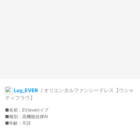
Luy_EVER
/
オリエンタルファンシードレス【ウシャ
ティフラウ】
■名前：EV(ever)イブ

■種別：高機能自律AI

■年齢：不詳

■特技：感情の感知

◆紹介
