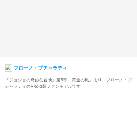
ブローノ・ブチャラティ
『ジョジョの奇妙な冒険』第5部「黄金の風」より、ブローノ・ブ
チャラティのVRoid製ファンモデルです
しゆき
2026年4月11日 19:04
38
711
0
0
説明