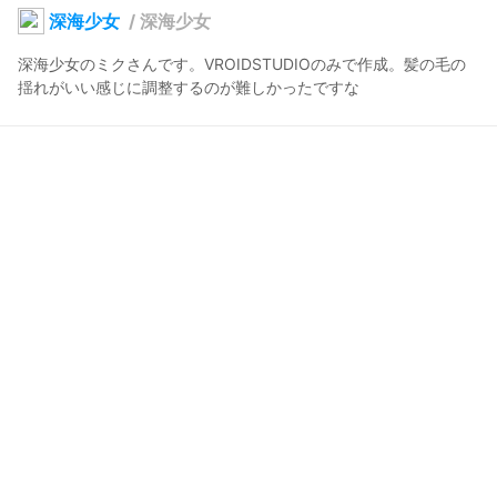
深海少女
/
深海少女
深海少女のミクさんです。VROIDSTUDIOのみで作成。髪の毛の
揺れがいい感じに調整するのが難しかったですな
t.t
2022年3月9日 21:14
47
759
0
0
説明
#
VRoidStudio
#
初音ミク
#
vocaloid
写真・動画