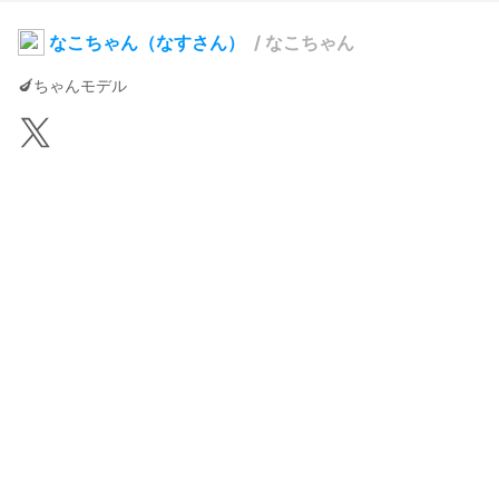
なこちゃん（なすさん）
/
なこちゃん
🍆ちゃんモデル
緋色
2026年1月13日 20:16
21
238
0
0
説明
#
VRoidStudio
#
帽子
#
パンク風
ドット絵＆ゲームクリエイターなすちゃんのアバターキャラ「な
こちゃん」
写真・動画