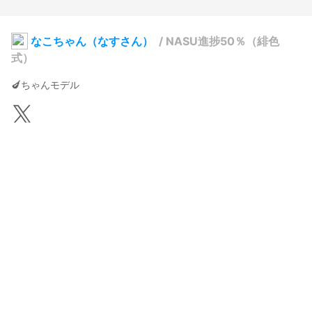
なこちゃん（なすさん）
/
NASU進捗50％（緋色
式）
🍆ちゃんモデル
緋色
2024年6月18日 20:20
24
311
0
0
説明
#
VRoidStudio
#
VRoid
#
ファスナー
#
帽子
#
大型ベルト
#
赤目
#
茶髪
勢いで作成されたモデル

現状は完成度5割くらい