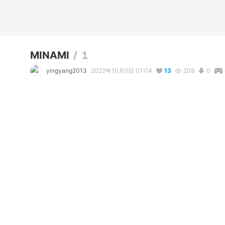
MINAMI
/
１
yingyang2013
2022年10月5日 01:04
13
208
0
説明
#
VRoidStudio
コメント