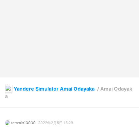
Yandere Simulator Amai Odayaka
/
Amai Odayak
a
temmie10000
2022年2月5日 15:29
18
670
0
0