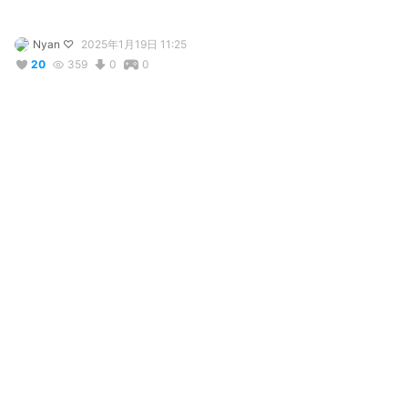
Nyan ♡
2025年1月19日 11:25
20
359
0
0
説明
#
VRoidStudio
#
OC
使用しているBOOTHアイテム