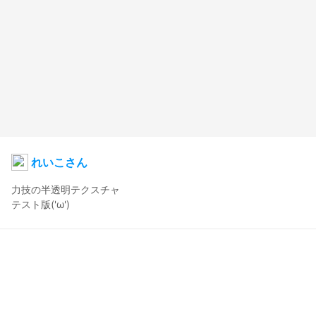
れいこさん
力技の半透明テクスチャ

テスト版('ω')
ほこほこ
2019年6月11日 23:57
77
1825
0
0