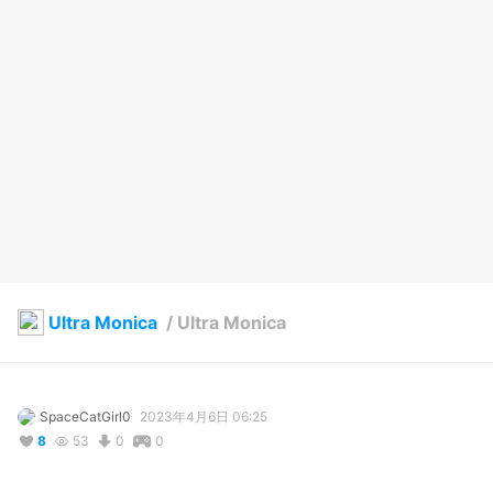
Ultra Monica
/
Ultra Monica
SpaceCatGirl0
2023年4月6日 06:25
8
53
0
0