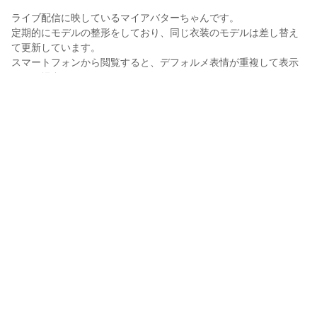
ライブ配信に映しているマイアバターちゃんです。

定期的にモデルの整形をしており、同じ衣装のモデルは差し替え
て更新しています。

スマートフォンから閲覧すると、デフォルメ表情が重複して表示
される場合があります。
Desruler(デスルーラ)
2023年4月27日 17:56
8
124
0
0
説明
#
VRoid
#
VRoidStudio
#
CLCT
#
CLCT改
#
CLCTforDRESS
#
ヘッドドレス
#
輝けうちの子
2023/07/10 モデルデータを差し替えました
