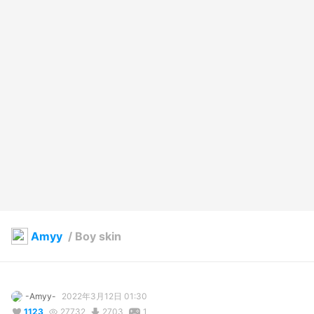
Amyy
/
Boy skin
-Amyy-
2022年3月12日 01:30
1123
27732
2703
1