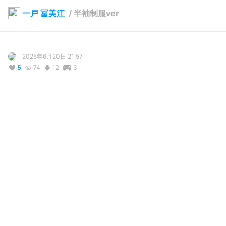
一戸 冨美江
/
半袖制服ver
2025年6月20日 21:57
5
74
12
3
説明
#
VRoidStudio
コメント
コメントはオフになっています
リアクション
囲炉裏灰坊主
が
しました
2025年7月31日 04:55
sugar_snow
が
しました