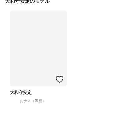
大和守安定のモデル
大和守安定
おナス（沢蟹）