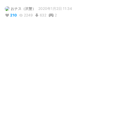
おナス（沢蟹）
2020年1月2日 11:34
210
2249
632
2
説明
#
天華百剣
#
大和守安定
#
二次創作
常識の範囲内でのご使用ならOKです！

極彩大鑑を所持していないので衣装などが違うと思ったらぜひ改
変してください！そして再配布してください！その場合は元のモ
デルデータはおナスが作ったことを明記してくださると嬉しいで
す。PMX形式に変換してMMDなどで躍らせてくれると自分が喜び
ます！！！
コメント