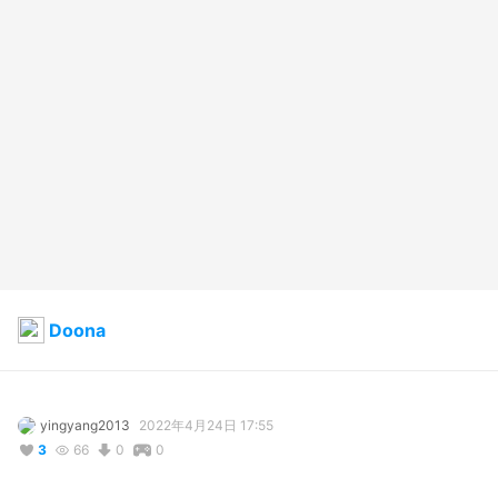
Doona
yingyang2013
2022年4月24日 17:55
3
66
0
0