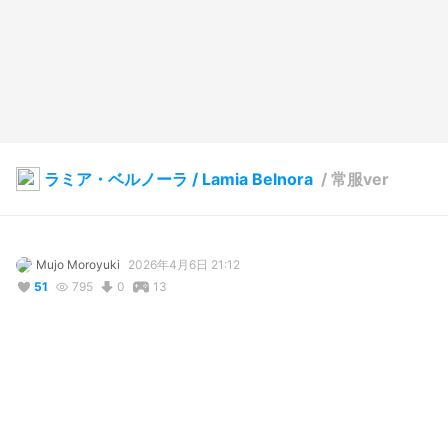
ラミア・ベルノーラ / Lamia Belnora
/
常服ver
Mujo Moroyuki
2026年4月6日 21:12
51
795
0
13
説明
#
VRoidStudio
#
オリジナル
#
BOOTH販売中
#
蛇
#
蛇娘
#
巨乳
#
人外
#
ビキニ
#
ラミア
オリジナルキャラクターの「ラミア・ベルノーラ」です。
