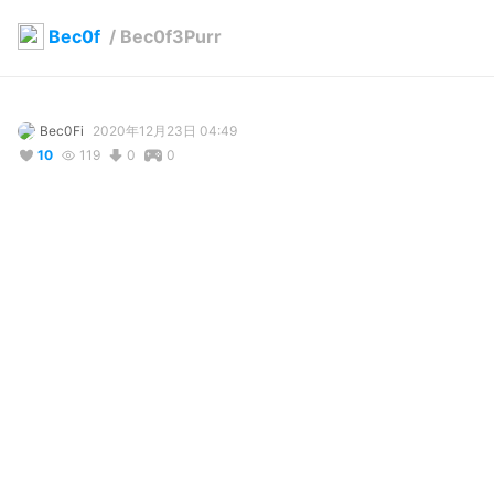
Bec0f
/
Bec0f3Purr
Bec0Fi
2020年12月23日 04:49
10
119
0
0
説明
#
VTuber
#
Male
#
MaleButLooksFemale
#
Kawaii
Wearing cool VRoid stuff! いいものはいってる！

Welcome to! 
m.youtube.com/channel/UC1SJDZOOMCT13tBNncjrZ2g
写真・動画