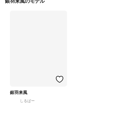
銀羽来風のモデル
銀羽来風
しるばー