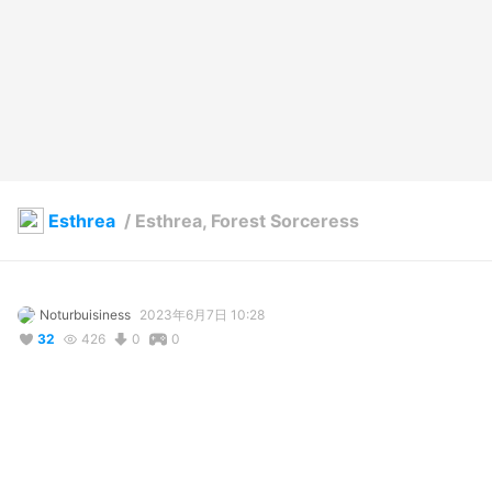
Esthrea
/
Esthrea, Forest Sorceress
Noturbuisiness
2023年6月7日 10:28
32
426
0
0
説明
#
VRoid
#
VRoidStudio
#
Craftopia
#
elf
#
elf-ears
#
elfgirl
#
craftopia
#
witch
#
mage
#
sorceress