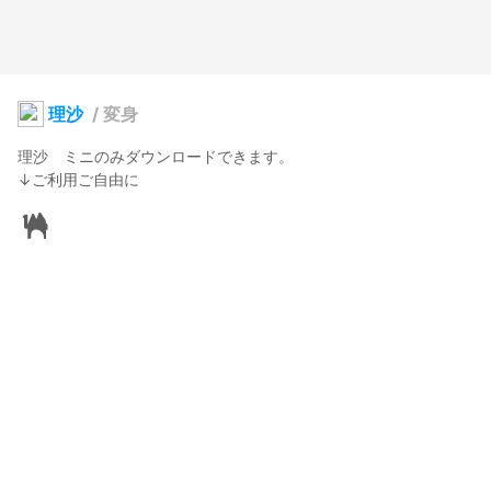
理沙
/
変身
理沙　ミニのみダウンロードできます。

↓ご利用ご自由に
しろくろ
2022年5月21日 15:07
19
130
0
2
説明
#
VRoidStudio