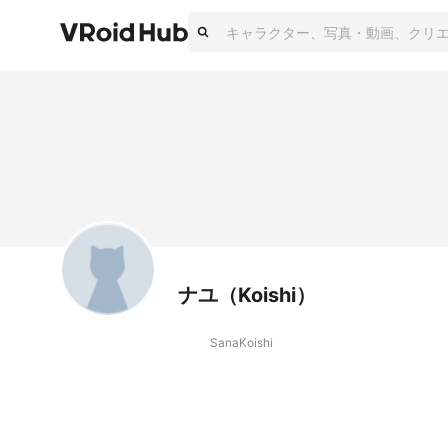
ナユ（Koishi）
SanaKoishi