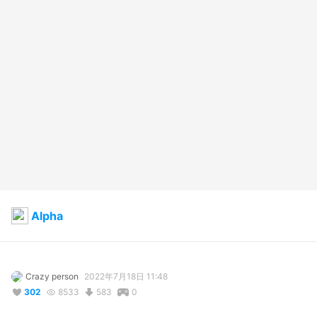
Alpha
Crazy person
2022年7月18日 11:48
302
8533
583
0