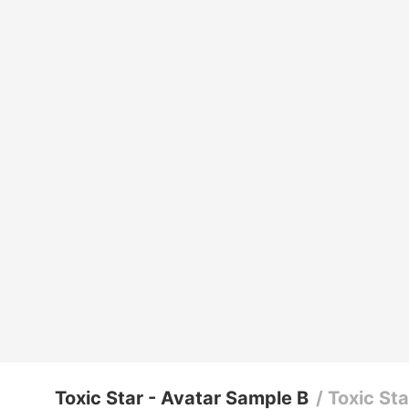
Toxic Star - Avatar Sample B
/
Toxic St