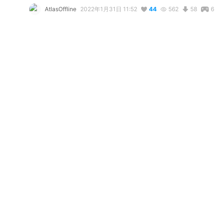
AtlasOffline
2022年1月31日 11:52
44
562
58
6
説明
#
VRoidStudio
#
VirtualFashionContest
Made for the Virtual Fashion Contest featuring Avatar Samp
コメント
@
MagicMaster
5年前