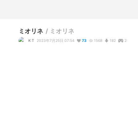
ミオリネ
/
ミオリネ
K T
2023年7月25日 07:54
73
1568
182
2
説明
#
VRoidStudio
#
ミオリネ
#
水星の魔女
#
ガンダム
コメント