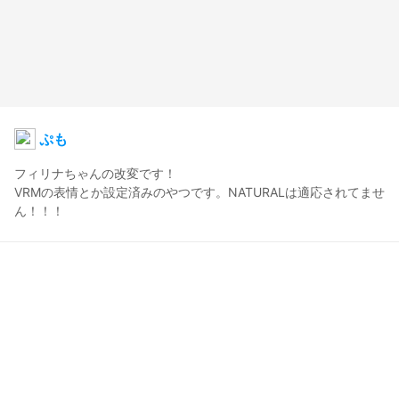
ぷも
フィリナちゃんの改変です！

VRMの表情とか設定済みのやつです。NATURALは適応されてませ
ん！！！
ぷも
2019年9月28日 17:55
42
764
0
0
コメント