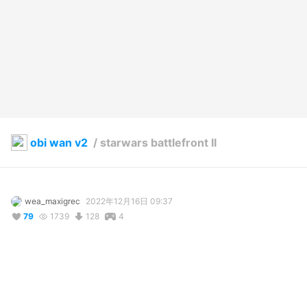
obi wan v2
/
starwars battlefront II
wea_maxigrec
2022年12月16日 09:37
79
1739
128
4
説明
#
virtualdroid2
#
StarWars
hello thereeee :D!
