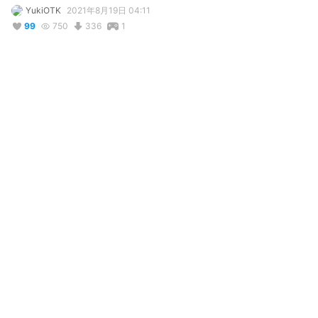
YukiOTK
2021年8月19日 04:11
99
750
336
1
写真・動画
コメント
投稿する