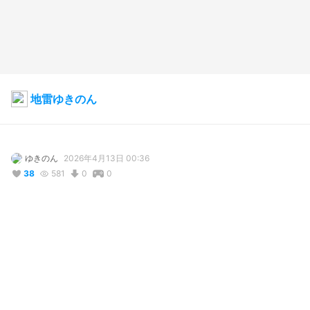
地雷ゆきのん
ゆきのん
2026年4月13日 00:36
38
581
0
0
説明
#
VRoidStudio
#
オリジナル
コメント