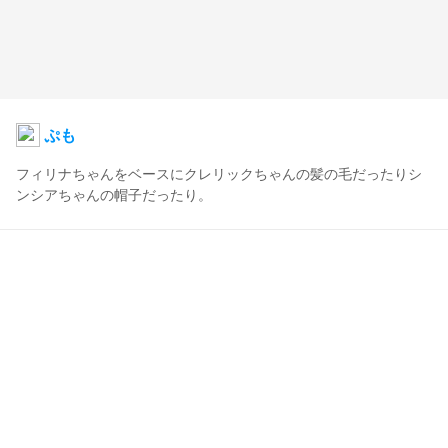
ぷも
フィリナちゃんをベースにクレリックちゃんの髪の毛だったりシ
ンシアちゃんの帽子だったり。
ぷも
2020年1月15日 19:46
53
575
0
0
コメント