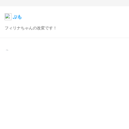
ぷも
フィリナちゃんの改変です！
ぷも
2019年9月28日 11:26
38
504
0
0
コメント
投稿する